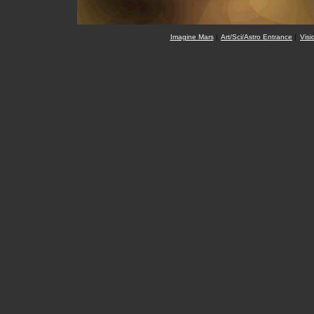
Imagine Mars
|
Art/Sci/Astro Entrance
|
Visi